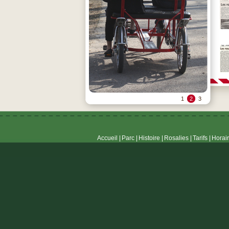
1
2
3
Accueil |
Parc |
Histoire |
Rosalies |
Tarifs |
Horair