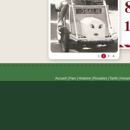
1
2
3
4
Accueil |
Parc |
Histoire |
Rosalies |
Tarifs |
Horair